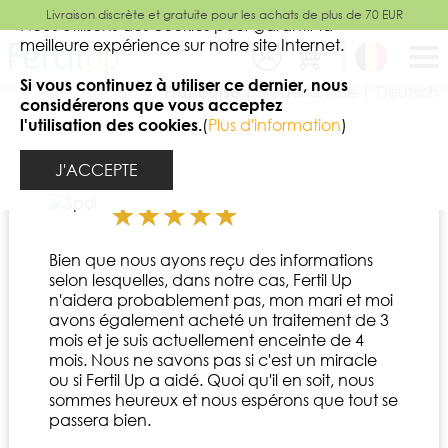
Livraison discrète et gratuite pour les achats de plus de 70 EUR
fermer
Nous utilisons des cookies pour garantir la
meilleure expérience sur notre site Internet.
Si vous continuez à utiliser ce dernier, nous
Française |
Nederlandse |
Deutsch
considérerons que vous acceptez
l'utilisation des cookies.
(
Plus d'information
)
J'ACCEPTE
Bien que nous ayons reçu des informations
selon lesquelles, dans notre cas, Fertil Up
n'aidera probablement pas, mon mari et moi
avons également acheté un traitement de 3
mois et je suis actuellement enceinte de 4
mois. Nous ne savons pas si c'est un miracle
ou si Fertil Up a aidé. Quoi qu'il en soit, nous
sommes heureux et nous espérons que tout se
passera bien.